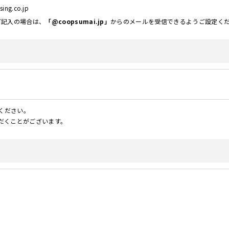
ing.co.jp
ご記入の場合は、
「@coopsumai.jp」
からのメールを受信できるようご設定く
力ください。
だくことがございます。