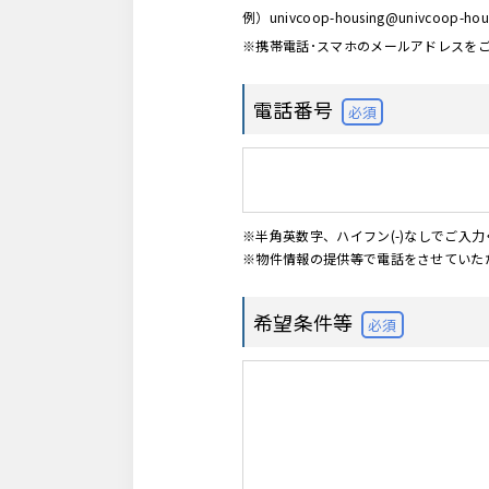
例）univcoop-housing@univcoop-hous
※携帯電話･スマホのメールアドレスを
電話番号
必須
※半角英数字、ハイフン(-)なしでご入
※物件情報の提供等で電話をさせていた
希望条件等
必須