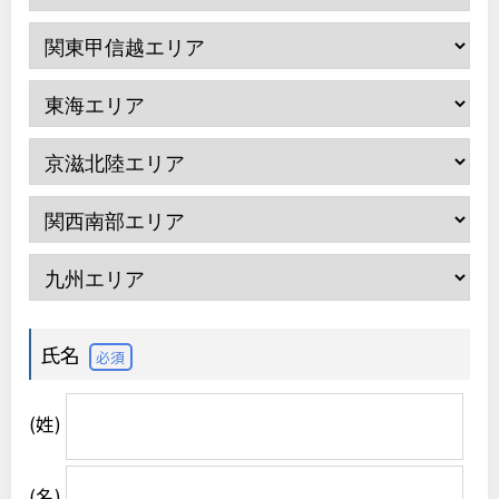
氏名
必須
(姓)
(名)