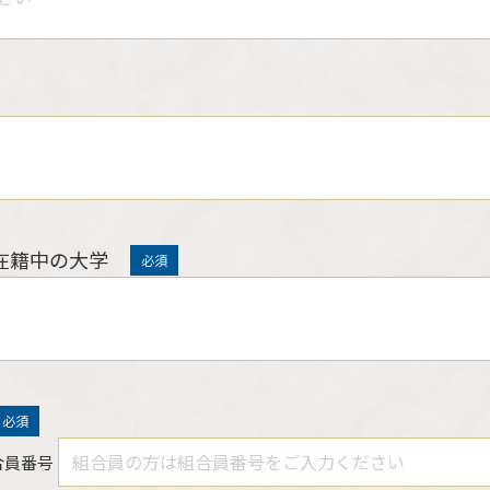
在籍中の大学
必須
必須
合員番号