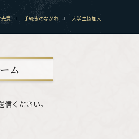
古売買
手続きのながれ
大学生協加入
ーム
送信ください。